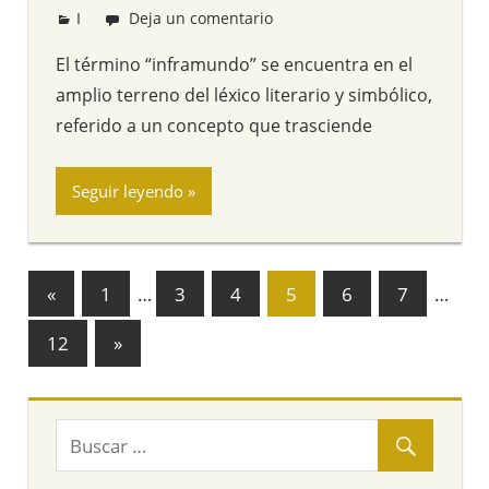
I
Redacción
Deja un comentario
El término “inframundo” se encuentra en el
amplio terreno del léxico literario y simbólico,
referido a un concepto que trasciende
Seguir leyendo
«
Entradas
1
…
3
4
5
6
7
…
Navegación
anteriores
12
Entradas
»
de
siguientes
entradas