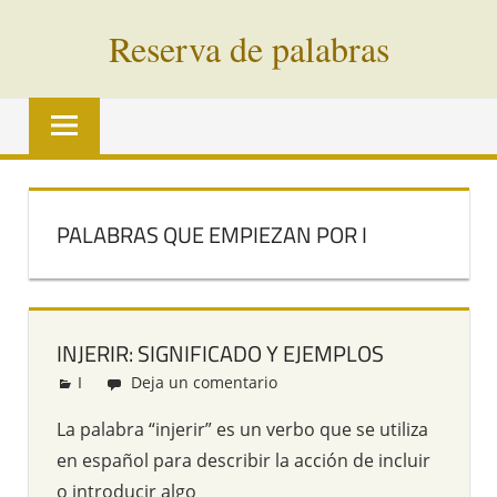
Saltar
Reserva de palabras
al
contenido
Palabras
en
vías
de
extinción
PALABRAS QUE EMPIEZAN POR I
de
todo
el
mundo
INJERIR: SIGNIFICADO Y EJEMPLOS
I
Redacción
Deja un comentario
La palabra “injerir” es un verbo que se utiliza
en español para describir la acción de incluir
o introducir algo