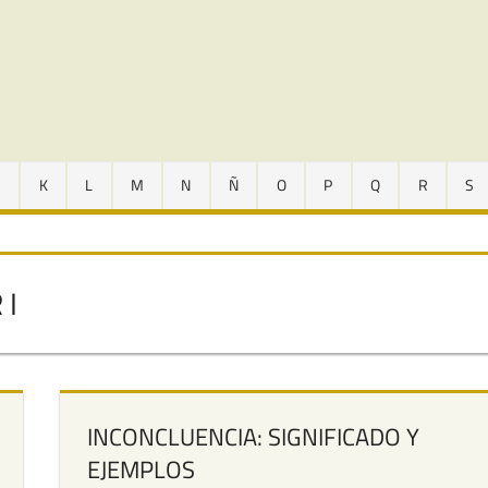
J
K
L
M
N
Ñ
O
P
Q
R
S
 I
INCONCLUENCIA: SIGNIFICADO Y
EJEMPLOS