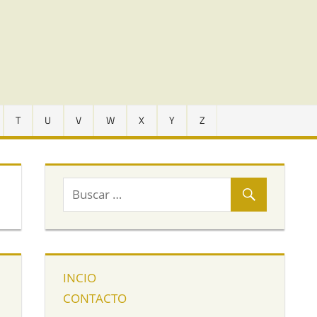
T
U
V
W
X
Y
Z
INCIO
CONTACTO