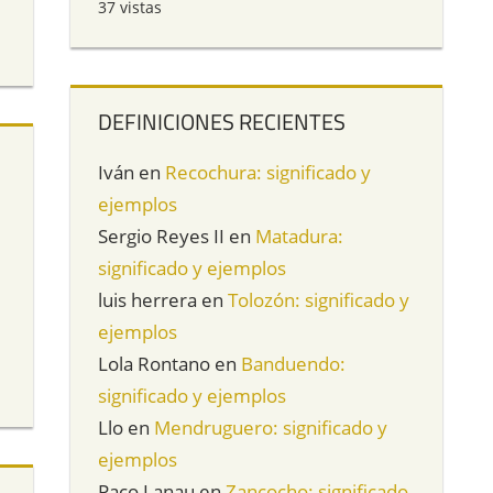
37 vistas
DEFINICIONES RECIENTES
Iván
en
Recochura: significado y
ejemplos
Sergio Reyes II
en
Matadura:
significado y ejemplos
luis herrera
en
Tolozón: significado y
ejemplos
Lola Rontano
en
Banduendo:
significado y ejemplos
Llo
en
Mendruguero: significado y
ejemplos
Paco Lanau
en
Zancocho: significado