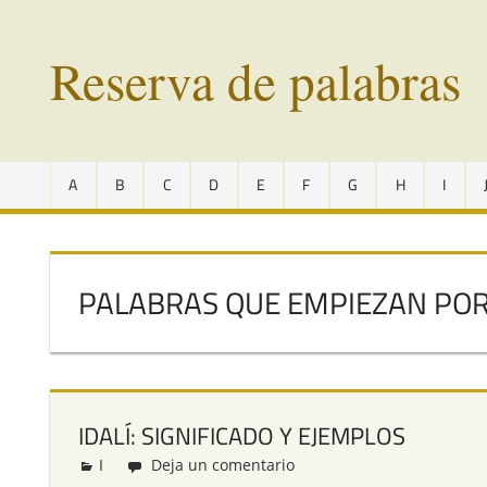
Saltar
al
Reserva de palabras
contenido
Palabras
en
A
B
C
D
E
F
G
H
I
vías
de
extinción
de
PALABRAS QUE EMPIEZAN POR
todo
el
mundo
IDALÍ: SIGNIFICADO Y EJEMPLOS
I
Redacción
Deja un comentario