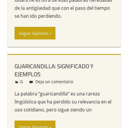
Guariche es otra de esas palabras heredadas
de la antigüedad que con el paso del tiempo
se han ido perdiendo.
Seguir leyendo
GUARICANDILLA: SIGNIFICADO Y
EJEMPLOS
G
Redacción
Deja un comentario
La palabra “guaricandilla” es una rareza
lingüística que ha perdido su relevancia en el
uso cotidiano, pero sigue siendo un
Seguir leyendo