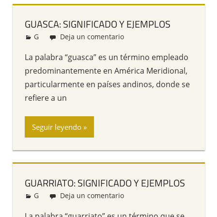
GUASCA: SIGNIFICADO Y EJEMPLOS
G
Redacción
Deja un comentario
La palabra “guasca” es un término empleado
predominantemente en América Meridional,
particularmente en países andinos, donde se
refiere a un
Seguir leyendo
GUARRIATO: SIGNIFICADO Y EJEMPLOS
G
Redacción
Deja un comentario
La palabra “guarriato” es un término que se