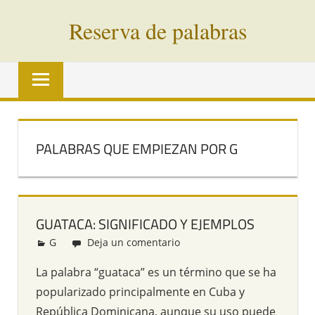
Saltar
Reserva de palabras
al
contenido
Palabras
en
vías
de
extinción
PALABRAS QUE EMPIEZAN POR G
de
todo
el
mundo
GUATACA: SIGNIFICADO Y EJEMPLOS
G
Redacción
Deja un comentario
La palabra “guataca” es un término que se ha
popularizado principalmente en Cuba y
República Dominicana, aunque su uso puede