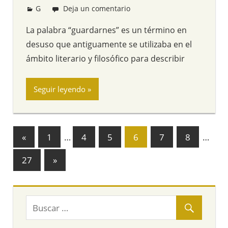
G
Redacción
Deja un comentario
La palabra “guardarnes” es un término en
desuso que antiguamente se utilizaba en el
ámbito literario y filosófico para describir
Seguir leyendo
«
Entradas
1
…
4
5
6
7
8
…
Navegación
anteriores
27
Entradas
»
de
siguientes
entradas