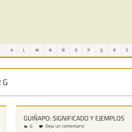
J
K
L
M
N
Ñ
O
P
Q
R
S
 G
GUIÑAPO: SIGNIFICADO Y EJEMPLOS
G
Redacción
Deja un comentario