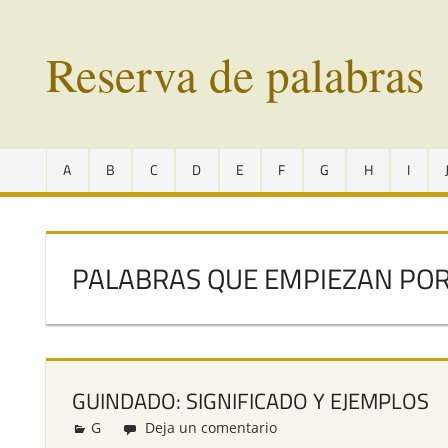
Saltar
al
Reserva de palabras
contenido
Palabras
en
A
B
C
D
E
F
G
H
I
vías
de
extinción
de
PALABRAS QUE EMPIEZAN POR
todo
el
mundo
GUINDADO: SIGNIFICADO Y EJEMPLOS
G
Redacción
Deja un comentario