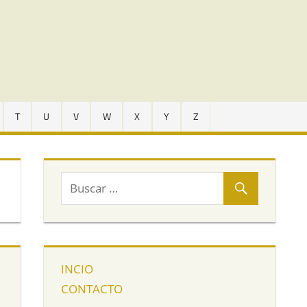
T
U
V
W
X
Y
Z
INCIO
CONTACTO