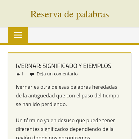
Saltar
Reserva de palabras
al
contenido
Palabras
en
vías
de
extinción
IVERNAR: SIGNIFICADO Y EJEMPLOS
de
I
Redacción
Deja un comentario
todo
el
Ivernar es otra de esas palabras heredadas
mundo
de la antigüedad que con el paso del tiempo
se han ido perdiendo.
Un término ya en desuso que puede tener
diferentes significados dependiendo de la
región donde nos encontremos.