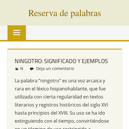
Saltar
Reserva de palabras
al
contenido
Palabras
en
vías
de
extinción
NINGOTRO: SIGNIFICADO Y EJEMPLOS
de
N
Redacción
Deja un comentario
todo
el
La palabra “ningotro” es una voz arcaica y
mundo
rara en el léxico hispanohablante, que fue
utilizada con cierta regularidad en textos
literarios y registros históricos del siglo XVI
hasta principios del XVIII. Su uso se ha ido
extinguiendo con el tiempo, convirtiéndose
en un término de uso restringido a