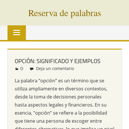
Saltar
Reserva de palabras
al
contenido
Palabras
en
vías
de
extinción
OPCIÓN: SIGNIFICADO Y EJEMPLOS
de
O
Redacción
Deja un comentario
todo
el
La palabra “opción” es un término que se
mundo
utiliza ampliamente en diversos contextos,
desde la toma de decisiones personales
hasta aspectos legales y financieros. En su
esencia, “opción” se refiere a la posibilidad
que tiene una persona de escoger entre
diferentes alternativas, lo que implica un nivel