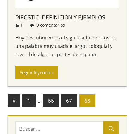
PIFOSTIO: DEFINICIÓN Y EJEMPLOS
P
Redacción
9 comentarios
Hoy descubriremos el significado de pifostio,
una palabra muy usada el argot coloquial y
juvenil de algunas partes de España.
Seguir leyendo
«
Entradas
1
…
66
67
68
Navegación
anteriores
de
entradas