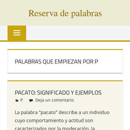
Saltar
Reserva de palabras
al
contenido
Palabras
en
vías
de
extinción
PALABRAS QUE EMPIEZAN POR P
de
todo
el
mundo
PACATO: SIGNIFICADO Y EJEMPLOS
P
Redacción
Deja un comentario
La palabra “pacato” describe a un individuo
cuyo comportamiento y actitud son
caracterizados por la moderación, la