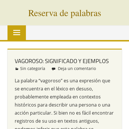
Saltar
Reserva de palabras
al
contenido
Palabras
en
vías
de
extinción
VAGOROSO: SIGNIFICADO Y EJEMPLOS
de
Sin categoría
Redacción
Deja un comentario
todo
el
La palabra “vagoroso” es una expresión que
mundo
se encuentra en el léxico en desuso,
probablemente empleada en contextos
históricos para describir una persona o una
acción particular. Si bien no es fácil encontrar
registros de su uso en textos antiguos,
podemos inferir que esta palabra se