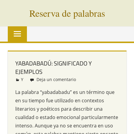
Saltar
Reserva de palabras
al
contenido
Palabras
en
vías
de
extinción
YABADABADÚ: SIGNIFICADO Y
de
EJEMPLOS
todo
el
Y
Redacción
Deja un comentario
mundo
La palabra “yabadabadu” es un término que
en su tiempo fue utilizado en contextos
literarios y poéticos para describir una
cualidad o estado emocional particularmente
intenso. Aunque ya no se encuentra en uso
común, esta palabra mantiene cierto encanto