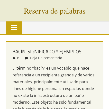
Saltar
Reserva de palabras
al
contenido
Palabras
en
vías
de
extinción
BACÍN: SIGNIFICADO Y EJEMPLOS
de
B
Redacción
Deja un comentario
todo
el
El término “bacín” es un vocablo que hace
mundo
referencia a un recipiente grande y de varios
materiales, principalmente utilizado para
fines de higiene personal en espacios donde
no existe la infraestructura de un baño
moderno. Este objeto ha sido fundamental
en la historia de la higiene y la medicina,