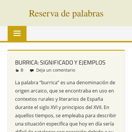
Saltar
Reserva de palabras
al
contenido
Palabras
en
vías
de
extinción
BURRICA: SIGNIFICADO Y EJEMPLOS
de
B
Redacción
Deja un comentario
todo
el
La palabra “burrica” es una denominación de
mundo
origen arcaico, que se encontraba en uso en
contextos rurales y literarios de España
durante el siglo XVI y principios del XVII. En
aquellos tiempos, se empleaba para describir
una situación específica que hoy en día sería
difícil de catalogar con precisión debido a su