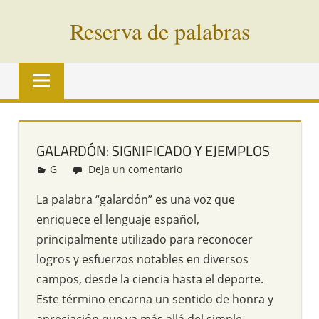
Saltar
Reserva de palabras
al
contenido
Palabras
en
vías
de
extinción
GALARDÓN: SIGNIFICADO Y EJEMPLOS
de
G
Redacción
Deja un comentario
todo
el
La palabra “galardón” es una voz que
mundo
enriquece el lenguaje español,
principalmente utilizado para reconocer
logros y esfuerzos notables en diversos
campos, desde la ciencia hasta el deporte.
Este término encarna un sentido de honra y
apreciación que va más allá del simple