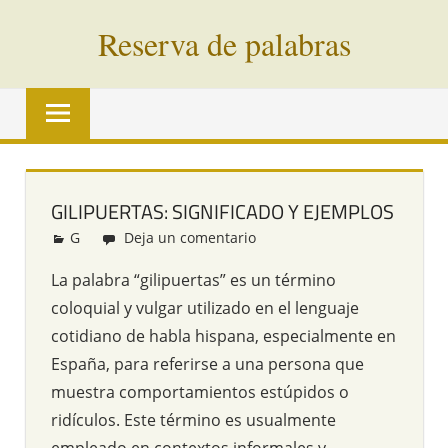
Saltar
Reserva de palabras
al
contenido
Palabras
en
vías
de
extinción
GILIPUERTAS: SIGNIFICADO Y EJEMPLOS
de
G
Redacción
Deja un comentario
todo
el
La palabra “gilipuertas” es un término
mundo
coloquial y vulgar utilizado en el lenguaje
cotidiano de habla hispana, especialmente en
España, para referirse a una persona que
muestra comportamientos estúpidos o
ridículos. Este término es usualmente
empleado en contextos informales y