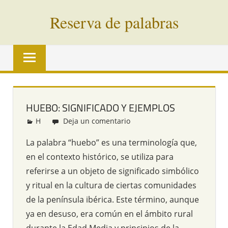
Saltar
Reserva de palabras
al
contenido
Palabras
en
vías
de
extinción
HUEBO: SIGNIFICADO Y EJEMPLOS
de
H
Redacción
Deja un comentario
todo
el
La palabra “huebo” es una terminología que,
mundo
en el contexto histórico, se utiliza para
referirse a un objeto de significado simbólico
y ritual en la cultura de ciertas comunidades
de la península ibérica. Este término, aunque
ya en desuso, era común en el ámbito rural
durante la Edad Media y principios de la