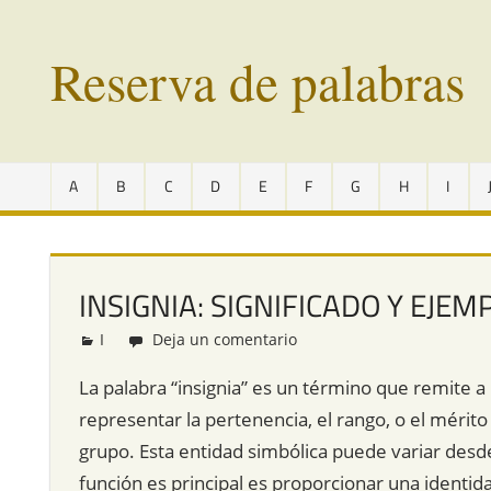
Saltar
al
Reserva de palabras
contenido
Palabras
en
A
B
C
D
E
F
G
H
I
vías
de
extinción
de
INSIGNIA: SIGNIFICADO Y EJEM
todo
el
I
Redacción
Deja un comentario
mundo
La palabra “insignia” es un término que remite a 
representar la pertenencia, el rango, o el mérito
grupo. Esta entidad simbólica puede variar desd
función es principal es proporcionar una identida