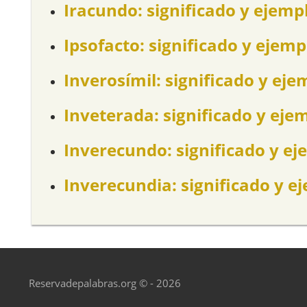
Iracundo: significado y ejemp
Ipsofacto: significado y ejemp
Inverosímil: significado y eje
Inveterada: significado y eje
Inverecundo: significado y ej
Inverecundia: significado y e
Reservadepalabras.org © - 2026