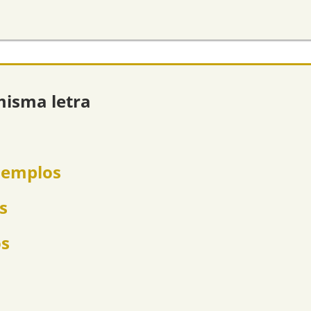
misma letra
ejemplos
s
os