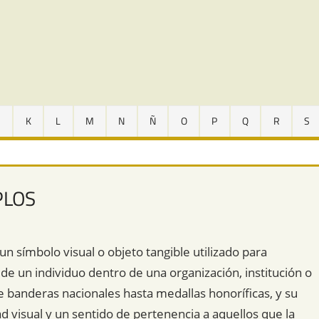
J
K
L
M
N
Ñ
O
P
Q
R
S
PLOS
un símbolo visual o objeto tangible utilizado para
 de un individuo dentro de una organización, institución o
e banderas nacionales hasta medallas honoríficas, y su
d visual y un sentido de pertenencia a aquellos que la