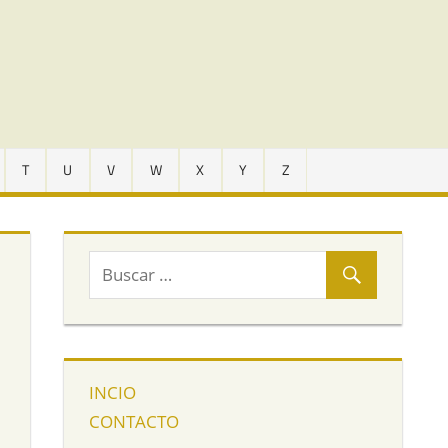
T
U
V
W
X
Y
Z
INCIO
CONTACTO