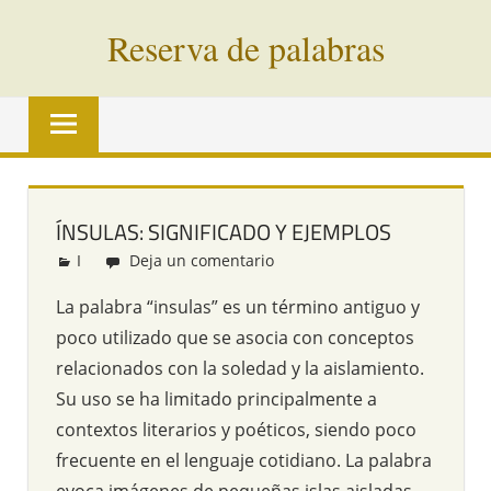
Saltar
Reserva de palabras
al
contenido
Palabras
en
vías
de
extinción
ÍNSULAS: SIGNIFICADO Y EJEMPLOS
de
I
Redacción
Deja un comentario
todo
el
La palabra “insulas” es un término antiguo y
mundo
poco utilizado que se asocia con conceptos
relacionados con la soledad y la aislamiento.
Su uso se ha limitado principalmente a
contextos literarios y poéticos, siendo poco
frecuente en el lenguaje cotidiano. La palabra
evoca imágenes de pequeñas islas aisladas,