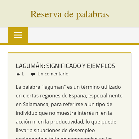
Saltar
Reserva de palabras
al
contenido
Palabras
en
vías
de
extinción
LAGUMÁN: SIGNIFICADO Y EJEMPLOS
de
L
Redacción
Un comentario
todo
el
La palabra “laguman” es un término utilizado
mundo
en ciertas regiones de España, especialmente
en Salamanca, para referirse a un tipo de
individuo que no muestra interés ni en la
acción ni en la productividad, lo que puede
llevar a situaciones de desempleo
prolongado o falta de compromiso en las