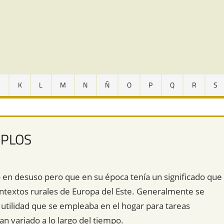
J
K
L
M
N
Ñ
O
P
Q
R
S
MPLOS
 en desuso pero que en su época tenía un significado que
contextos rurales de Europa del Este. Generalmente se
a utilidad que se empleaba en el hogar para tareas
an variado a lo largo del tiempo.