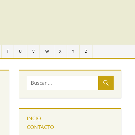
T
U
V
W
X
Y
Z
INCIO
CONTACTO