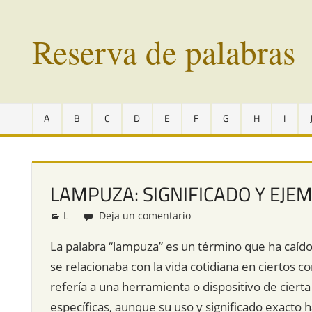
Saltar
al
Reserva de palabras
contenido
Palabras
en
A
B
C
D
E
F
G
H
I
vías
de
extinción
de
LAMPUZA: SIGNIFICADO Y EJE
todo
el
L
Redacción
Deja un comentario
mundo
La palabra “lampuza” es un término que ha caído
se relacionaba con la vida cotidiana en ciertos 
refería a una herramienta o dispositivo de ciert
específicas, aunque su uso y significado exacto h