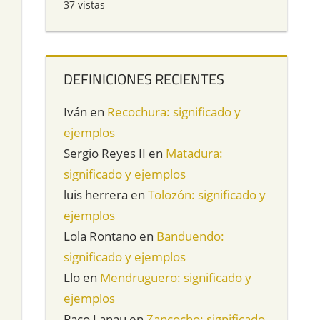
37 vistas
DEFINICIONES RECIENTES
Iván
en
Recochura: significado y
ejemplos
Sergio Reyes II
en
Matadura:
significado y ejemplos
luis herrera
en
Tolozón: significado y
ejemplos
Lola Rontano
en
Banduendo:
significado y ejemplos
Llo
en
Mendruguero: significado y
ejemplos
Paco Lanau
en
Zancocho: significado