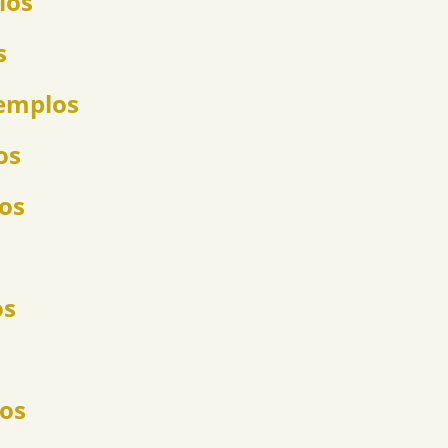
los
s
jemplos
os
los
os
los