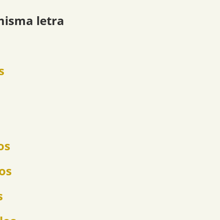
misma letra
s
os
os
s