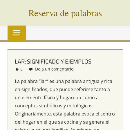
Saltar
Reserva de palabras
al
contenido
Palabras
en
vías
de
extinción
LAR: SIGNIFICADO Y EJEMPLOS
de
L
Redacción
Deja un comentario
todo
el
La palabra “lar” es una palabra antigua y rica
mundo
en significados, que puede referirse tanto a
un elemento físico y hogareño como a
conceptos simbólicos y mitológicos.
Originariamente, esta palabra evoca el centro
del hogar en el que se cocina y se genera el
calor y la calidez familiar. Asimismo, en