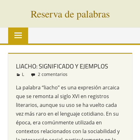
Saltar
Reserva de palabras
al
contenido
Palabras
en
vías
de
extinción
LIACHO: SIGNIFICADO Y EJEMPLOS
de
L
Redacción
2 comentarios
todo
el
La palabra “liacho” es una expresión arcaica
mundo
que se remonta al siglo XVI en registros
literarios, aunque su uso se ha vuelto cada
vez más raro en el lenguaje cotidiano. En su
época, era comúnmente utilizada en
contextos relacionados con la sociabilidad y
la interacción social, particularmente en la