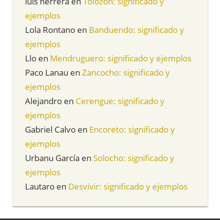
luis herrera
en
Tolozón: significado y
ejemplos
Lola Rontano
en
Banduendo: significado y
ejemplos
Llo
en
Mendruguero: significado y ejemplos
Paco Lanau
en
Zancocho: significado y
ejemplos
Alejandro
en
Cerengue: significado y
ejemplos
Gabriel Calvo
en
Encoreto: significado y
ejemplos
Urbanu García
en
Solocho: significado y
ejemplos
Lautaro
en
Desvivir: significado y ejemplos