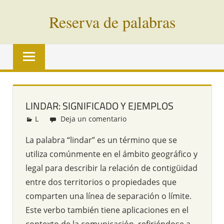
Saltar
Reserva de palabras
al
contenido
Palabras
en
vías
de
extinción
LINDAR: SIGNIFICADO Y EJEMPLOS
de
L
Redacción
Deja un comentario
todo
el
La palabra “lindar” es un término que se
mundo
utiliza comúnmente en el ámbito geográfico y
legal para describir la relación de contigüidad
entre dos territorios o propiedades que
comparten una línea de separación o límite.
Este verbo también tiene aplicaciones en el
contexto de la comunicación, refiriéndose a