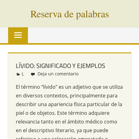
Saltar
Reserva de palabras
al
contenido
Palabras
en
vías
de
extinción
LÍVIDO: SIGNIFICADO Y EJEMPLOS
de
L
Redacción
Deja un comentario
todo
el
El término “lívido” es un adjetivo que se utiliza
mundo
en diversos contextos, principalmente para
describir una apariencia física particular de la
piel o de objetos. Este término adquiere
relevancia tanto en el ámbito médico como
en el descriptivo literario, ya que puede
referirse a una coloración amoratada o