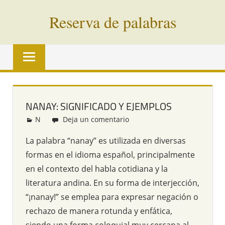
Saltar
Reserva de palabras
al
contenido
Palabras
en
vías
de
extinción
NANAY: SIGNIFICADO Y EJEMPLOS
de
N
Redacción
Deja un comentario
todo
el
La palabra “nanay” es utilizada en diversas
mundo
formas en el idioma español, principalmente
en el contexto del habla cotidiana y la
literatura andina. En su forma de interjección,
“¡nanay!” se emplea para expresar negación o
rechazo de manera rotunda y enfática,
siendo una forma coloquial muy cercana al