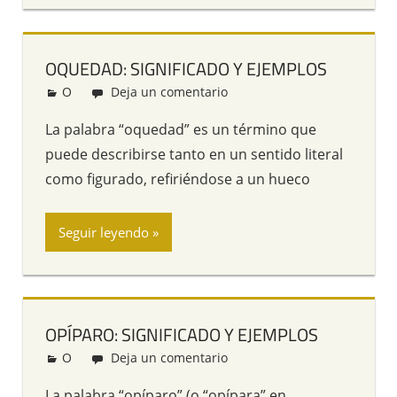
OQUEDAD: SIGNIFICADO Y EJEMPLOS
O
Redacción
Deja un comentario
La palabra “oquedad” es un término que
puede describirse tanto en un sentido literal
como figurado, refiriéndose a un hueco
Seguir leyendo
OPÍPARO: SIGNIFICADO Y EJEMPLOS
O
Redacción
Deja un comentario
La palabra “opíparo” (o “opípara” en