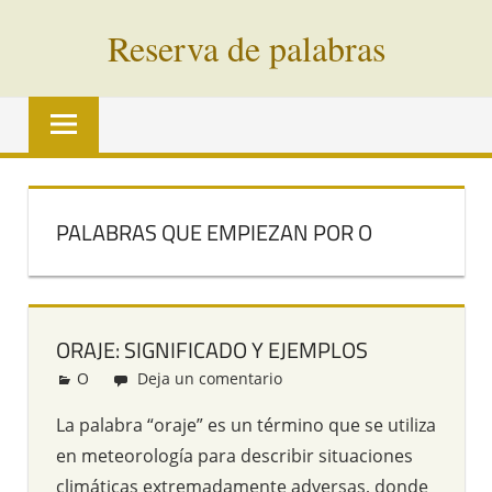
Saltar
Reserva de palabras
al
contenido
Palabras
en
vías
de
extinción
PALABRAS QUE EMPIEZAN POR O
de
todo
el
mundo
ORAJE: SIGNIFICADO Y EJEMPLOS
O
Redacción
Deja un comentario
La palabra “oraje” es un término que se utiliza
en meteorología para describir situaciones
climáticas extremadamente adversas, donde