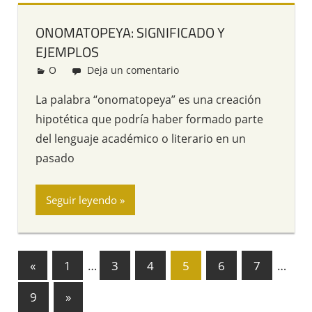
ONOMATOPEYA: SIGNIFICADO Y
EJEMPLOS
O
Redacción
Deja un comentario
La palabra “onomatopeya” es una creación
hipotética que podría haber formado parte
del lenguaje académico o literario en un
pasado
Seguir leyendo
«
Entradas
1
…
3
4
5
6
7
…
Navegación
anteriores
9
Entradas
»
de