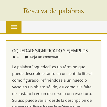
Saltar
Reserva de palabras
al
contenido
Palabras
en
vías
de
extinción
OQUEDAD: SIGNIFICADO Y EJEMPLOS
de
O
Redacción
Deja un comentario
todo
el
La palabra “oquedad” es un término que
mundo
puede describirse tanto en un sentido literal
como figurado, refiriéndose a un hueco o
vacío en un objeto sólido, así como a la falta
de sustancia en un discurso o una escritura.
Su uso puede variar desde la descripción de
un espacio físico hasta la crítica de un