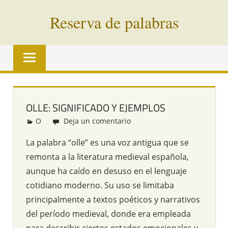
Saltar
Reserva de palabras
al
contenido
Palabras
en
vías
de
extinción
OLLE: SIGNIFICADO Y EJEMPLOS
de
O
Redacción
Deja un comentario
todo
el
La palabra “olle” es una voz antigua que se
mundo
remonta a la literatura medieval española,
aunque ha caído en desuso en el lenguaje
cotidiano moderno. Su uso se limitaba
principalmente a textos poéticos y narrativos
del período medieval, donde era empleada
para describir ciertos estados emocionales y