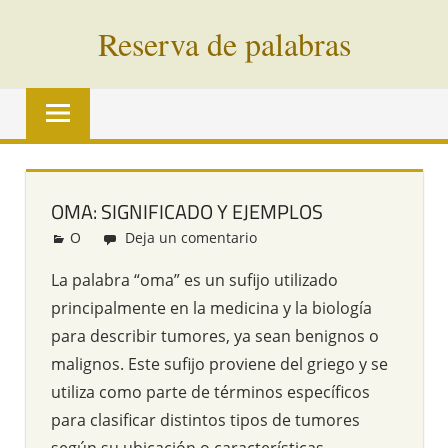
Saltar
Reserva de palabras
al
contenido
Palabras
en
vías
de
extinción
OMA: SIGNIFICADO Y EJEMPLOS
de
O
Redacción
Deja un comentario
todo
el
La palabra “oma” es un sufijo utilizado
mundo
principalmente en la medicina y la biología
para describir tumores, ya sean benignos o
malignos. Este sufijo proviene del griego y se
utiliza como parte de términos específicos
para clasificar distintos tipos de tumores
según su ubicación o características