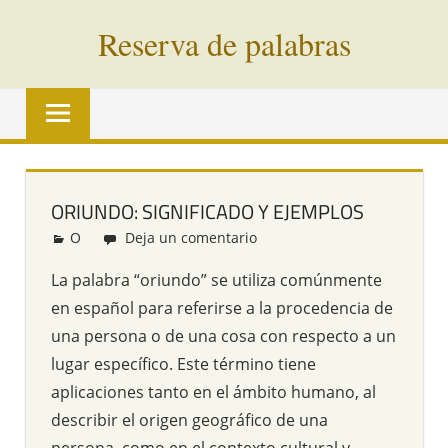
Saltar
Reserva de palabras
al
contenido
Palabras
en
vías
de
extinción
ORIUNDO: SIGNIFICADO Y EJEMPLOS
de
O
Redacción
Deja un comentario
todo
el
La palabra “oriundo” se utiliza comúnmente
mundo
en español para referirse a la procedencia de
una persona o de una cosa con respecto a un
lugar específico. Este término tiene
aplicaciones tanto en el ámbito humano, al
describir el origen geográfico de una
persona, como en el contexto cultural y