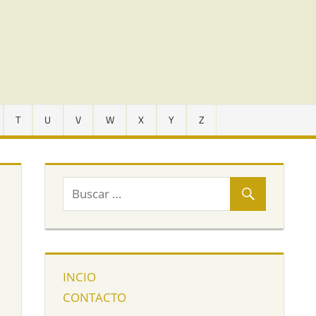
T
U
V
W
X
Y
Z
INCIO
CONTACTO