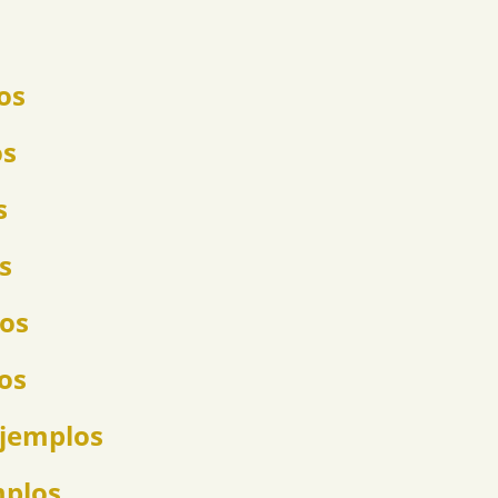
os
os
s
s
los
los
ejemplos
mplos