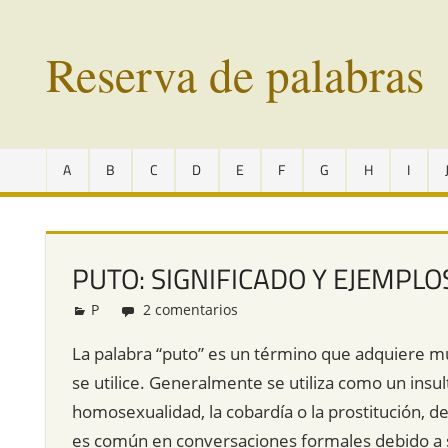
Saltar
al
Reserva de palabras
contenido
Palabras
en
A
B
C
D
E
F
G
H
I
vías
de
extinción
de
PUTO: SIGNIFICADO Y EJEMPLO
todo
el
P
Redacción
2 comentarios
mundo
La palabra “puto” es un término que adquiere mú
se utilice. Generalmente se utiliza como un insul
homosexualidad, la cobardía o la prostitución, d
es común en conversaciones formales debido a su