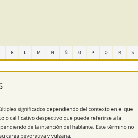
J
K
L
M
N
Ñ
O
P
Q
R
S
S
ltiples significados dependiendo del contexto en el que
to o calificativo despectivo que puede referirse a la
ependiendo de la intención del hablante. Este término no
 carga peyorativa y vulgaria.