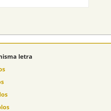
misma letra
os
os
los
plos