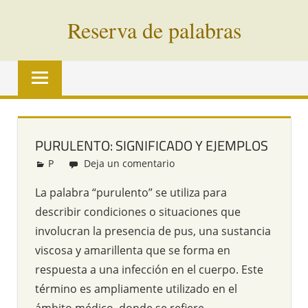
Saltar
Reserva de palabras
al
contenido
Palabras
en
vías
de
extinción
PURULENTO: SIGNIFICADO Y EJEMPLOS
de
P
Redacción
Deja un comentario
todo
el
La palabra “purulento” se utiliza para
mundo
describir condiciones o situaciones que
involucran la presencia de pus, una sustancia
viscosa y amarillenta que se forma en
respuesta a una infección en el cuerpo. Este
término es ampliamente utilizado en el
ámbito médico, donde se refiere