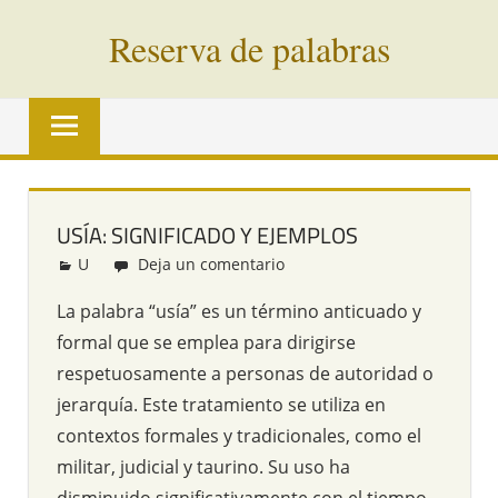
Saltar
Reserva de palabras
al
contenido
Palabras
en
vías
de
extinción
USÍA: SIGNIFICADO Y EJEMPLOS
de
U
Redacción
Deja un comentario
todo
el
La palabra “usía” es un término anticuado y
mundo
formal que se emplea para dirigirse
respetuosamente a personas de autoridad o
jerarquía. Este tratamiento se utiliza en
contextos formales y tradicionales, como el
militar, judicial y taurino. Su uso ha
disminuido significativamente con el tiempo,