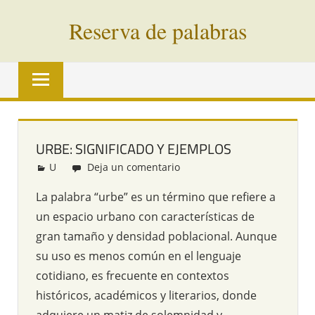
Saltar
Reserva de palabras
al
contenido
Palabras
en
vías
de
extinción
URBE: SIGNIFICADO Y EJEMPLOS
de
U
Redacción
Deja un comentario
todo
el
La palabra “urbe” es un término que refiere a
mundo
un espacio urbano con características de
gran tamaño y densidad poblacional. Aunque
su uso es menos común en el lenguaje
cotidiano, es frecuente en contextos
históricos, académicos y literarios, donde
adquiere un matiz de solemnidad y