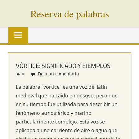
Saltar
Reserva de palabras
al
contenido
Palabras
en
vías
de
extinción
VÓRTICE: SIGNIFICADO Y EJEMPLOS
de
V
Redacción
Deja un comentario
todo
el
La palabra “vortice” es una voz del latín
mundo
medieval que ha caído en desuso, pero que
en su tiempo fue utilizada para describir un
fenómeno atmosférico y marino
particularmente complejo. Esta voz se
aplicaba a una corriente de aire o agua que
giraba en torno a un punto central, donde la