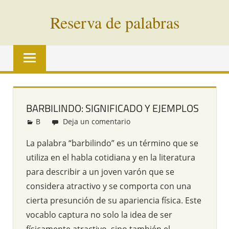
Saltar
Reserva de palabras
al
contenido
Palabras
en
vías
de
extinción
BARBILINDO: SIGNIFICADO Y EJEMPLOS
de
B
Redacción
Deja un comentario
todo
el
La palabra “barbilindo” es un término que se
mundo
utiliza en el habla cotidiana y en la literatura
para describir a un joven varón que se
considera atractivo y se comporta con una
cierta presunción de su apariencia física. Este
vocablo captura no solo la idea de ser
físicamente atractivo, sino también el