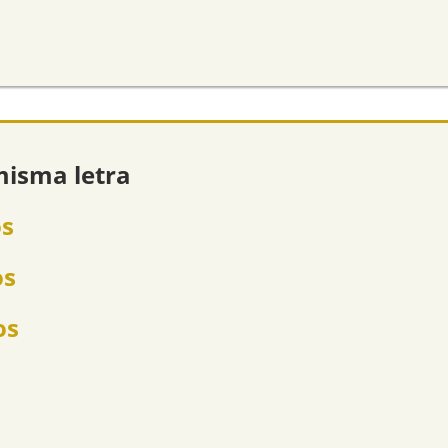
misma letra
os
os
os