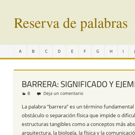
Saltar
al
Reserva de palabras
contenido
Palabras
en
A
B
C
D
E
F
G
H
I
vías
de
extinción
de
BARRERA: SIGNIFICADO Y EJE
todo
el
B
Redacción
Deja un comentario
mundo
La palabra “barrera” es un término fundamental en
obstáculo o separación física que impide o dificul
estructuras tangibles como a conceptos más abst
arquitectura, la biología, la física y la comunicac