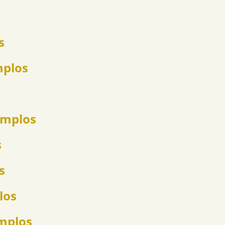
s
mplos
emplos
s
s
los
emplos