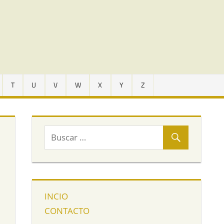
T
U
V
W
X
Y
Z
INCIO
CONTACTO