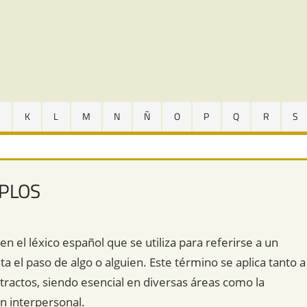
J
K
L
M
N
Ñ
O
P
Q
R
S
MPLOS
 el léxico español que se utiliza para referirse a un
ta el paso de algo o alguien. Este término se aplica tanto a
ractos, siendo esencial en diversas áreas como la
ión interpersonal.