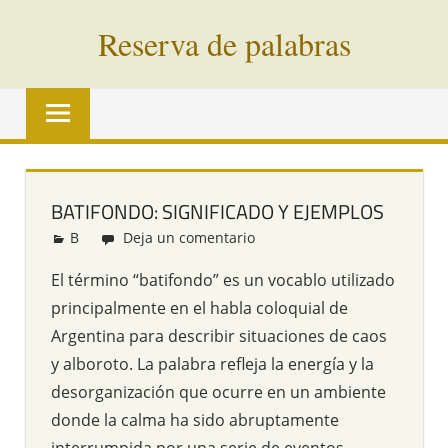
Saltar
Reserva de palabras
al
contenido
Palabras
en
vías
de
extinción
BATIFONDO: SIGNIFICADO Y EJEMPLOS
de
B
Redacción
Deja un comentario
todo
el
El término “batifondo” es un vocablo utilizado
mundo
principalmente en el habla coloquial de
Argentina para describir situaciones de caos
y alboroto. La palabra refleja la energía y la
desorganización que ocurre en un ambiente
donde la calma ha sido abruptamente
interrumpida por una serie de eventos