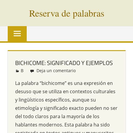
Saltar
Reserva de palabras
al
contenido
Palabras
en
vías
de
extinción
BICHICOME: SIGNIFICADO Y EJEMPLOS
de
B
Redacción
Deja un comentario
todo
el
La palabra “bichicome” es una expresión en
mundo
desuso que se utiliza en contextos culturales
y lingüísticos específicos, aunque su
etimología y significado exacto pueden no ser
del todo claros para la mayoría de los
hablantes modernos. Esta palabra ha sido
registrada en textos antiguos y manuscritos,