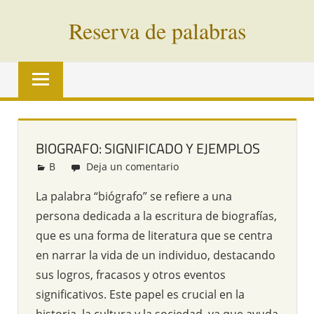
Saltar
Reserva de palabras
al
contenido
Palabras
en
vías
de
extinción
BIOGRAFO: SIGNIFICADO Y EJEMPLOS
de
B
Redacción
Deja un comentario
todo
el
La palabra “biógrafo” se refiere a una
mundo
persona dedicada a la escritura de biografías,
que es una forma de literatura que se centra
en narrar la vida de un individuo, destacando
sus logros, fracasos y otros eventos
significativos. Este papel es crucial en la
historia, la cultura y la sociedad, ya que ayuda