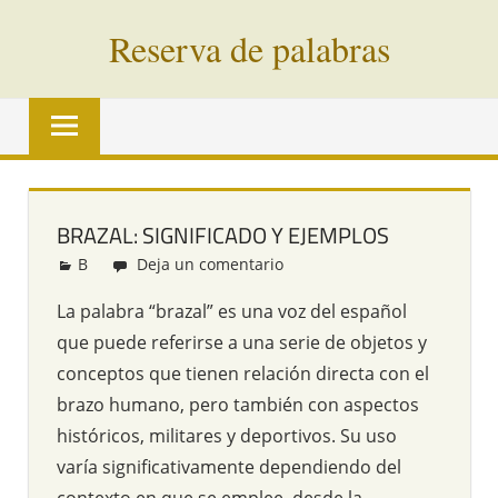
Saltar
Reserva de palabras
al
contenido
Palabras
en
vías
de
extinción
BRAZAL: SIGNIFICADO Y EJEMPLOS
de
B
Redacción
Deja un comentario
todo
el
La palabra “brazal” es una voz del español
mundo
que puede referirse a una serie de objetos y
conceptos que tienen relación directa con el
brazo humano, pero también con aspectos
históricos, militares y deportivos. Su uso
varía significativamente dependiendo del
contexto en que se emplee, desde la