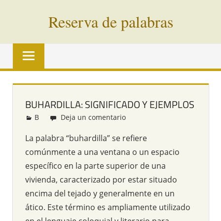
Saltar
Reserva de palabras
al
contenido
Palabras
en
vías
de
extinción
BUHARDILLA: SIGNIFICADO Y EJEMPLOS
de
B
Redacción
Deja un comentario
todo
el
La palabra “buhardilla” se refiere
mundo
comúnmente a una ventana o un espacio
específico en la parte superior de una
vivienda, caracterizado por estar situado
encima del tejado y generalmente en un
ático. Este término es ampliamente utilizado
en el lenguaje coloquial y literario para