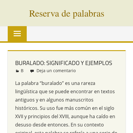
Saltar
Reserva de palabras
al
contenido
Palabras
en
vías
de
extinción
BURALADO: SIGNIFICADO Y EJEMPLOS
de
B
Redacción
Deja un comentario
todo
el
La palabra “buralado” es una rareza
mundo
lingüística que se puede encontrar en textos
antiguos y en algunos manuscritos
históricos. Su uso fue más común en el siglo
XVII y principios del XVIII, aunque ha caído en
desuso desde entonces. En su contexto
original, esta palabra se refería a una serie de