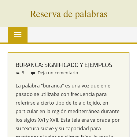
Saltar
Reserva de palabras
al
contenido
Palabras
en
vías
de
extinción
BURANCA: SIGNIFICADO Y EJEMPLOS
de
B
Redacción
Deja un comentario
todo
el
La palabra “buranca” es una voz que en el
mundo
pasado se utilizaba con frecuencia para
referirse a cierto tipo de tela o tejido, en
particular en la región mediterránea durante
los siglos XVI y XVII. Esta tela era valorada por
su textura suave y su capacidad para
mantener el calor en climas fríos, lo que la