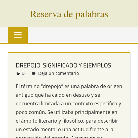
Saltar
Reserva de palabras
al
contenido
Palabras
en
vías
de
extinción
DREPOJO: SIGNIFICADO Y EJEMPLOS
de
D
Redacción
Deja un comentario
todo
el
El término “drepojo” es una palabra de origen
mundo
antiguo que ha caído en desuso y se
encuentra limitada a un contexto específico y
poco común. Se utilizaba principalmente en
el ámbito literario y filosófico, para describir
un estado mental o una actitud frente a la
percepción del mundo. A pesar de su