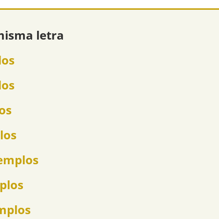
misma letra
los
los
los
los
jemplos
mplos
emplos