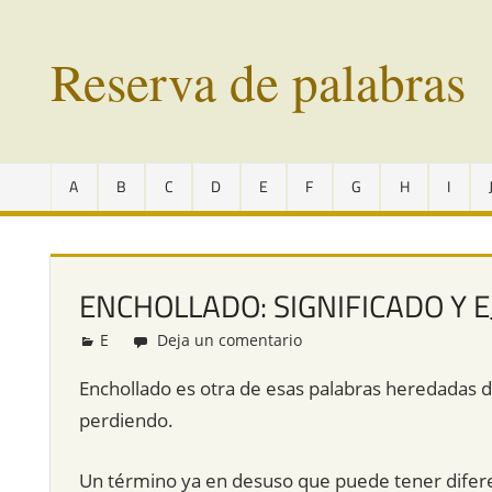
Saltar
al
Reserva de palabras
contenido
Palabras
en
A
B
C
D
E
F
G
H
I
vías
de
extinción
de
ENCHOLLADO: SIGNIFICADO Y 
todo
el
E
Redacción
Deja un comentario
mundo
Enchollado es otra de esas palabras heredadas d
perdiendo.
Un término ya en desuso que puede tener difere