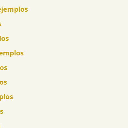
ejemplos
s
los
jemplos
los
los
plos
s
s