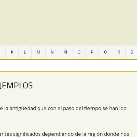
J
K
L
M
N
Ñ
O
P
Q
R
S
EJEMPLOS
e la antigüedad que con el paso del tiempo se han ido
ntes significados dependiendo de la región donde nos