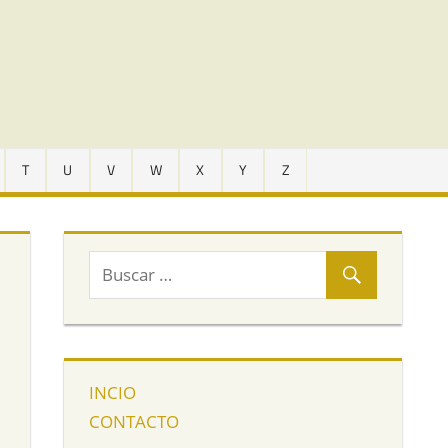
T
U
V
W
X
Y
Z
INCIO
CONTACTO