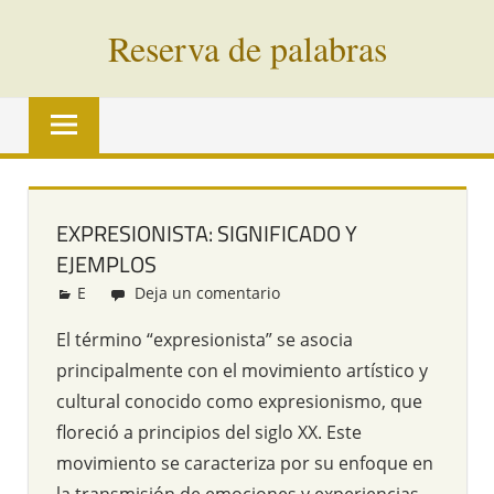
Saltar
Reserva de palabras
al
contenido
Palabras
en
vías
de
extinción
EXPRESIONISTA: SIGNIFICADO Y
de
EJEMPLOS
todo
el
E
Redacción
Deja un comentario
mundo
El término “expresionista” se asocia
principalmente con el movimiento artístico y
cultural conocido como expresionismo, que
floreció a principios del siglo XX. Este
movimiento se caracteriza por su enfoque en
la transmisión de emociones y experiencias