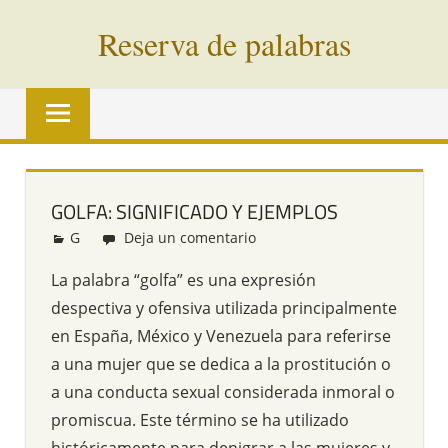
Saltar
Reserva de palabras
al
contenido
Palabras
en
vías
de
extinción
GOLFA: SIGNIFICADO Y EJEMPLOS
de
G
Redacción
Deja un comentario
todo
el
La palabra “golfa” es una expresión
mundo
despectiva y ofensiva utilizada principalmente
en España, México y Venezuela para referirse
a una mujer que se dedica a la prostitución o
a una conducta sexual considerada inmoral o
promiscua. Este término se ha utilizado
históricamente para denigrar a las mujeres y