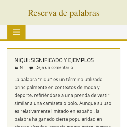
Saltar
Reserva de palabras
al
contenido
Palabras
en
vías
de
extinción
NIQUI: SIGNIFICADO Y EJEMPLOS
de
N
Redacción
Deja un comentario
todo
el
La palabra “niqui” es un término utilizado
mundo
principalmente en contextos de moda y
deporte, refiriéndose a una prenda de vestir
similar a una camiseta o polo. Aunque su uso
es relativamente limitado en español, la
palabra ha ganado cierta popularidad en
ciertos círculos, especialmente entre jóvenes