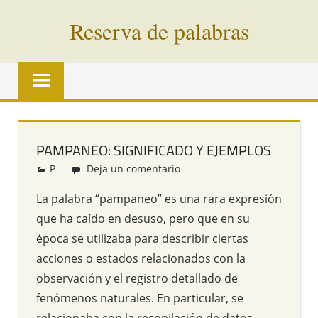
Saltar
Reserva de palabras
al
contenido
Palabras
en
vías
de
extinción
PAMPANEO: SIGNIFICADO Y EJEMPLOS
de
P
Redacción
Deja un comentario
todo
el
La palabra “pampaneo” es una rara expresión
mundo
que ha caído en desuso, pero que en su
época se utilizaba para describir ciertas
acciones o estados relacionados con la
observación y el registro detallado de
fenómenos naturales. En particular, se
relacionaba con la recopilación de datos