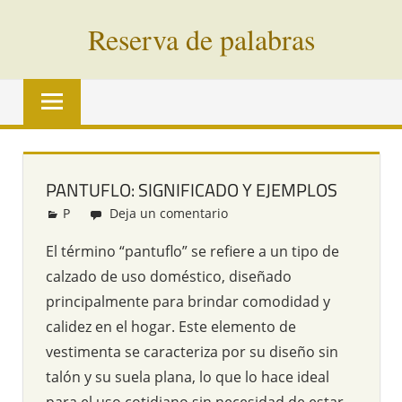
Saltar
Reserva de palabras
al
contenido
Palabras
en
vías
de
extinción
PANTUFLO: SIGNIFICADO Y EJEMPLOS
de
P
Redacción
Deja un comentario
todo
el
El término “pantuflo” se refiere a un tipo de
mundo
calzado de uso doméstico, diseñado
principalmente para brindar comodidad y
calidez en el hogar. Este elemento de
vestimenta se caracteriza por su diseño sin
talón y su suela plana, lo que lo hace ideal
para el uso cotidiano sin necesidad de estar